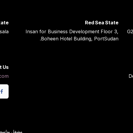
tate
Red Sea State ​
ssala
Insan for Business Development Floor 3,
G2
Boheen Hotel Building, PortSudan.
t Us
.com
D
مشغل بواسط