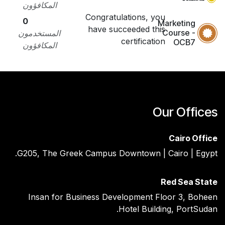
المكافؤون
Congratulations, you
0
Marketing
have succeeded this
Course -
المستخدمون
certification
OCB7
المكافؤون
Our Offices
Cairo Office
G205, The Greek Campus Downtown | Cairo | Egypt.
Red Sea State ​
Insan for Business Development Floor 3, Boheen
Hotel Building, PortSudan.